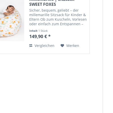
SWEET FOXES
Sicher, bequem, geliebt – der
millemarille Sitzsack für Kinder &
Eltern Ob zum Kuscheln, Vorlesen
oder einfach zum Entspannen –
der millemarille Sitzsack ist mehr
Inhalt
1 Stück
als nur ein Möbelstück: Er ist
149,90 € *
Lieblingsplatz, Spielinsel und
Wohlfühlort...
Vergleichen
Merken