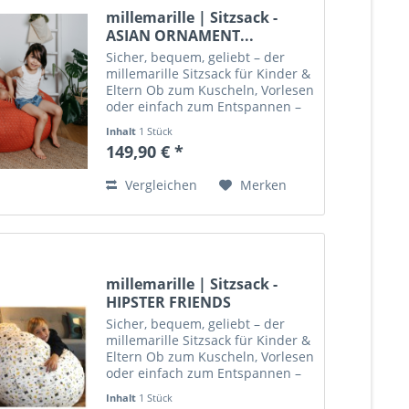
millemarille | Sitzsack -
ASIAN ORNAMENT...
Sicher, bequem, geliebt – der
millemarille Sitzsack für Kinder &
Eltern Ob zum Kuscheln, Vorlesen
oder einfach zum Entspannen –
der millemarille Sitzsack ist mehr
Inhalt
1 Stück
als nur ein Möbelstück: Er ist
149,90 € *
Lieblingsplatz, Spielinsel und
Wohlfühlort...
Vergleichen
Merken
millemarille | Sitzsack -
HIPSTER FRIENDS
Sicher, bequem, geliebt – der
millemarille Sitzsack für Kinder &
Eltern Ob zum Kuscheln, Vorlesen
oder einfach zum Entspannen –
der millemarille Sitzsack ist mehr
Inhalt
1 Stück
als nur ein Möbelstück: Er ist