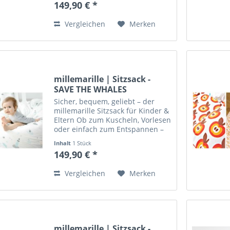
149,90 € *
Lieblingsplatz, Spielinsel und
Wohlfühlort...
Vergleichen
Merken
millemarille | Sitzsack -
SAVE THE WHALES
Sicher, bequem, geliebt – der
millemarille Sitzsack für Kinder &
Eltern Ob zum Kuscheln, Vorlesen
oder einfach zum Entspannen –
der millemarille Sitzsack ist mehr
Inhalt
1 Stück
als nur ein Möbelstück: Er ist
149,90 € *
Lieblingsplatz, Spielinsel und
Wohlfühlort...
Vergleichen
Merken
millemarille | Sitzsack -