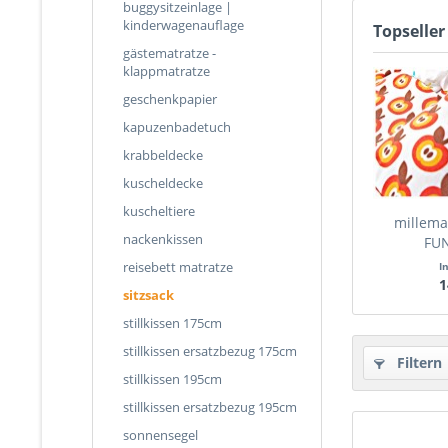
buggysitzeinlage |
kinderwagenauflage
Topseller
gästematratze -
klappmatratze
geschenkpapier
kapuzenbadetuch
krabbeldecke
kuscheldecke
kuscheltiere
millemar
nackenkissen
FU
reisebett matratze
I
1
sitzsack
stillkissen 175cm
stillkissen ersatzbezug 175cm
Filtern
stillkissen 195cm
stillkissen ersatzbezug 195cm
sonnensegel