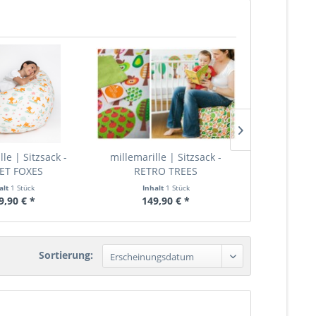
le | Sitzsack -
millemarille | Sitzsack -
millemarill
ET FOXES
RETRO TREES
HIPSTE
alt
1 Stück
Inhalt
1 Stück
Inha
9,90 € *
149,90 € *
149,
Sortierung: