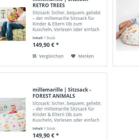
RETRO TREES
Sitzsack: Sicher, bequem, geliebt
– der millemarille Sitzsack für
Kinder & Eltern Ob zum
Kuscheln, Vorlesen oder einfach
zum Entspannen – der
Inhalt
1 Stück
millemarille Sitzsack ist mehr als
149,90 € *
nur ein Möbelstück: Er ist
Lieblingsplatz, Spielinsel und...
Vergleichen
Merken
millemarille | Sitzsack -
FOREST ANIMALS
Sitzsack: Sicher, bequem, geliebt
– der millemarille Sitzsack für
Kinder & Eltern Ob zum
Kuscheln, Vorlesen oder einfach
zum Entspannen – der
Inhalt
1 Stück
millemarille Sitzsack ist mehr als
149,90 € *
nur ein Möbelstück: Er ist