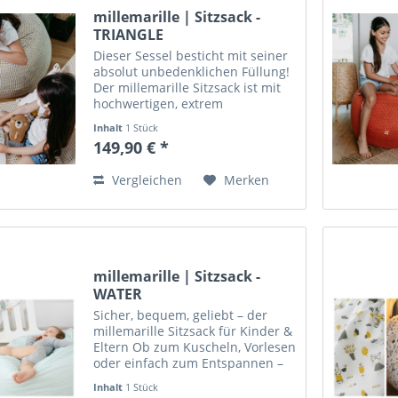
millemarille | Sitzsack -
TRIANGLE
Dieser Sessel besticht mit seiner
absolut unbedenklichen Füllung!
Der millemarille Sitzsack ist mit
hochwertigen, extrem
druckresistenten EPP Kügelchen
Inhalt
1 Stück
befühlt. Diese EPP Perlen sind
149,90 € *
100% frei von Giftstoffen und
können im Extremfall...
Vergleichen
Merken
millemarille | Sitzsack -
WATER
Sicher, bequem, geliebt – der
millemarille Sitzsack für Kinder &
Eltern Ob zum Kuscheln, Vorlesen
oder einfach zum Entspannen –
der millemarille Sitzsack ist mehr
Inhalt
1 Stück
als nur ein Möbelstück: Er ist