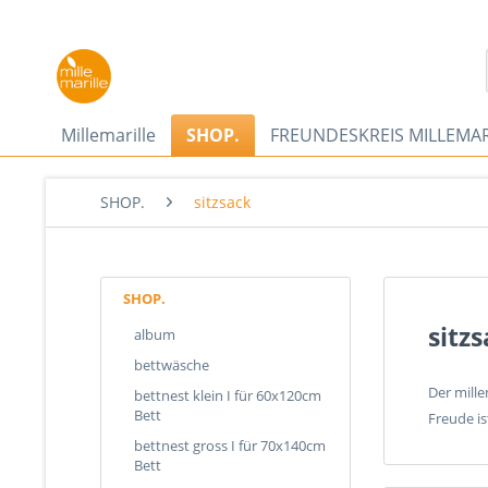
Millemarille
SHOP.
FREUNDESKREIS MILLEMAR
SHOP.
sitzsack
SHOP.
sitz
album
bettwäsche
Der mille
bettnest klein I für 60x120cm
Bett
Freude ist
bettnest gross I für 70x140cm
Bett