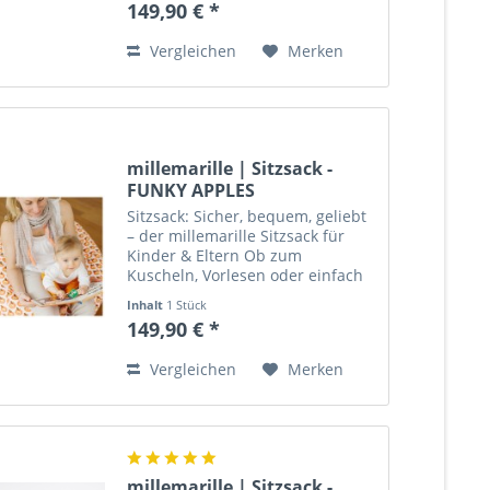
149,90 € *
Lieblingsplatz, Spielinsel und
Wohlfühlort...
Vergleichen
Merken
millemarille | Sitzsack -
FUNKY APPLES
Sitzsack: Sicher, bequem, geliebt
– der millemarille Sitzsack für
Kinder & Eltern Ob zum
Kuscheln, Vorlesen oder einfach
zum Entspannen – der
Inhalt
1 Stück
millemarille Sitzsack ist mehr als
149,90 € *
nur ein Möbelstück: Er ist
Lieblingsplatz, Spielinsel und...
Vergleichen
Merken
millemarille | Sitzsack -